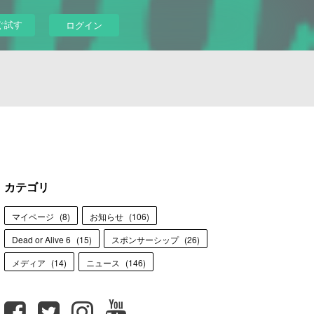
ぐ試す
ログイン
カテゴリ
マイページ
(
8
)
お知らせ
(
106
)
Dead or Alive 6
(
15
)
スポンサーシップ
(
26
)
メディア
(
14
)
ニュース
(
146
)