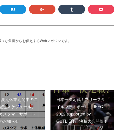
を様々な角度からお伝えするWebマガジンです。
2年 夏期休業期間中のご
日本一決定戦！フリースタ
配送スケジュール、
イルフットボール「JFFC
カスタマーサポート
2022 supported by
のお知らせ
OUTLIER」 決勝大会開催！