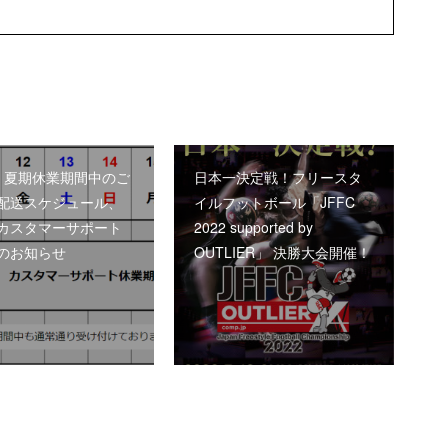
2年 夏期休業期間中のご
日本一決定戦！フリースタ
配送スケジュール、
イルフットボール「JFFC
カスタマーサポート
2022 supported by
のお知らせ
OUTLIER」 決勝大会開催！