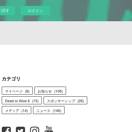
ぐ試す
ログイン
カテゴリ
マイページ
(
8
)
お知らせ
(
106
)
Dead or Alive 6
(
15
)
スポンサーシップ
(
26
)
メディア
(
14
)
ニュース
(
146
)