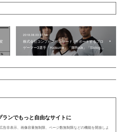
2018.08.03 07:58
変
株式会社コンプがスポンサード / サポートするプロ
ゲーマー3選手「Hatsume」「輝Rock」「Siolog…
プランでもっと自由なサイトに
dで、広告非表示、画像容量無制限、ページ数無制限などの機能を開放しよ