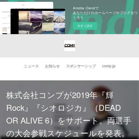
Ameba Owndで
あなただけのホームページやブログをつ
くろう
今すぐ試す
ニュース
お知らせ
スポンサーシップ
comp.jp
株式会社コンプが2019年『輝
Rock』『シオロジカ』（DEAD
OR ALIVE 6）をサポート。両選手
の大会参戦スケジュールを発表。