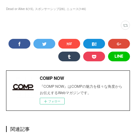
Dead or Alive 6
(
15
)
スポンサーシップ
(
26
)
ニュース
(
146
)
COMP NOW
『COMP NOW』はCOMPの魅力を様々な角度から
お伝えするWebマガジンです。
フォロー
関連記事