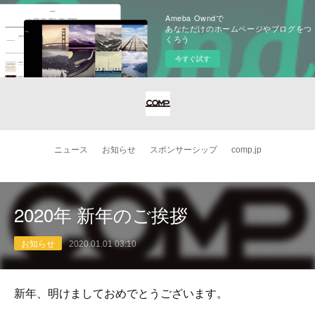
Ameba Owndで
あなただけのホームページやブログをつ
くろう
今すぐ試す
ニュース
お知らせ
スポンサーシップ
comp.jp
2020年 新年のご挨拶
お知らせ
2020.01.01 03:10
新年、明けましておめでとうございます。